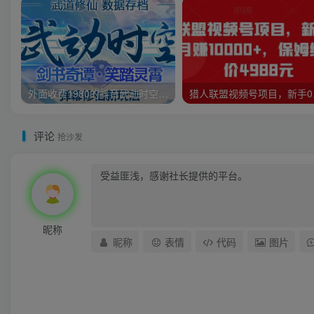
外面收费1980的抖音武动时空直播项目，无需真人出镜，实时互动直播【软件+详细教程】
猎人联盟视
评论
抢沙发
昵称
昵称
表情
代码
图片