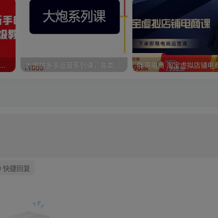
频号项目，新手0基础轻松月赚10000+，保姆级教程原价4988元
大炮拼多多运营系列课，各类​玩法合集，拼多多运营玩法实操
快捷回复