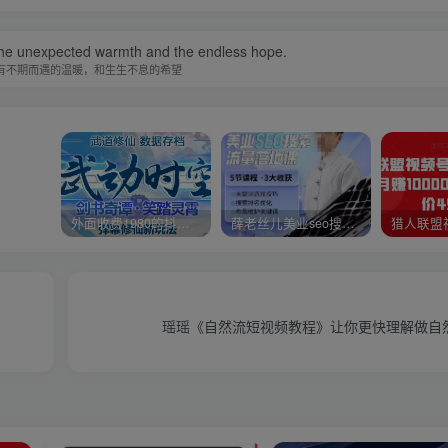
e the unexpected warmth and the endless hope.
有不期而遇的温暖，和生生不息的希望
外面收费1980的抖音武动时空直播项目，无需真人出镜，实时互动直播【软件+详细教程】
薛老丝儿美业seo搜索流量落地课，一周暴涨20w粉丝，全干货讲解
瑶瑶《自然流短视频教程》让你更快理解做自