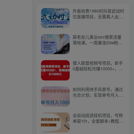
外面收费1980的抖音武动时
空直播项目，无需真人出
镜，实时互动直播【软件
+详细教程】
薛老丝儿美业seo搜索流量
落地课，一周暴涨20w粉
丝，全干货讲解
猎人联盟视频号项目，新手
0基础轻松月赚10000+，保
姆级教程原价4988元
如何利用快手风景号，通过
光合计划，实现单号月入
1000+（附详细教程及制作
软件）
全自动阅读挂机项目，号称
单窗10r，全套脚本+教程，
小白上手简单