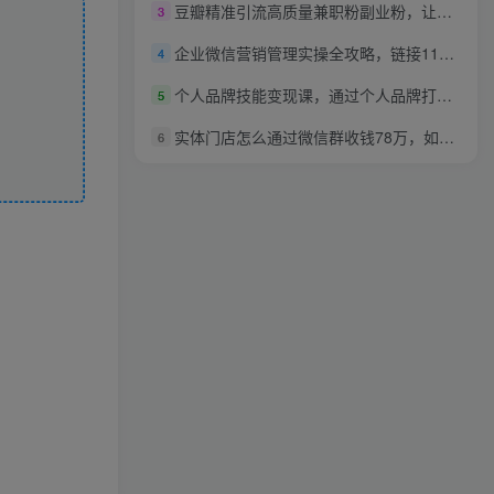
豆瓣精准引流高质量兼职粉副业粉，让你微信快速满员的技巧
3
企业微信营销管理实操全攻略，链接11亿微信用户，轻松引流获客！
4
个人品牌技能变现课，通过个人品牌打造自动赚钱系统（视频课程）
5
实体门店怎么通过微信群收钱78万，如何建立自己门店微信群营销
6