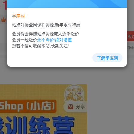
10
88
￥
￥
学库网
免费
超级会员
站点对接全网课程资源,新年限时特惠
会员价会伴随站点资源庞大逐渐涨价
立即
会员一经涨价
永不降价/绝对增值
您若不信可收藏本站,长期关注!
您当前未登录！建议登陆后购买，可保
了解学库网