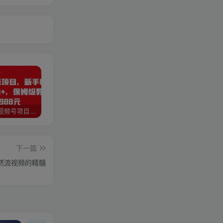
猎人联盟视频号项目，新手0基础轻松月赚10000+，保姆级教程原价4988元
如何利用快手风景号，通过光合计划，实现单号月入1000+（附详细教程及制作软件）
全自动阅读挂机项目，号称单窗10r，全套脚本+教程，小白上手简单
下一篇
然流视频的精髓