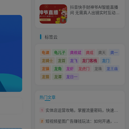
抖音快手财神爷AI智能直播
间 无需真人出镜实时互动
不封号礼物打赏赚到手软
标签云
龟课
龟儿子
龚维斌
龚成
龚天
龚一
龙骑士
龙首
龙飞
龙门客栈
龙门
龙镇
龙角
龙虾
龙虎门
龙珠
龙王庙
龙猫
龙潭
龙日一
热门文章
实体店运营攻略，掌握流量密码，快速引流拓客
1
短视频星图广告赚钱玩法：如何开通，如何上热门，如何快速爆单赚米！
2