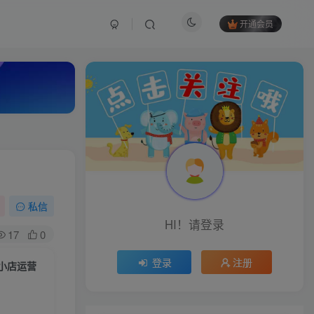
开通会员
私信
HI！请登录
17
0
登录
注册
K小店运营