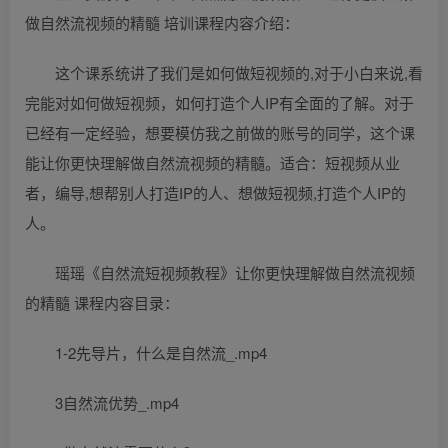
做自然流视频的精髓 培训课程内容介绍：
这个课系统讲了我们是如何做短视频的,对于小白来说,看
完能对如何做短视频，如何打造个人IP有全面的了解。对于
已经有一定经验，想要模仿我之前做的账号的同学，这个课
能让你更快理解做自然流视频的精髓。适合：短视频从业
者，编导,想帮别人打造IP的人、想做短视频,打造个人IP的
人。
瑶瑶《自然流短视频教程》让你更快理解做自然流视频
的精髓 课程内容目录：
1-2先导片，什么是自然流_.mp4
3自然流优势_.mp4