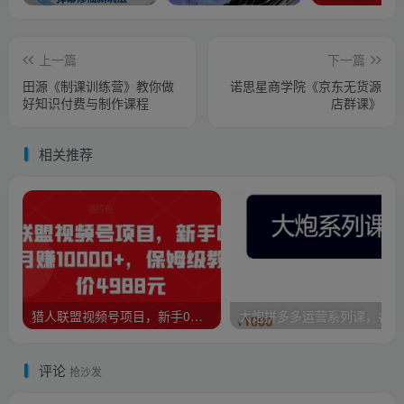
上一篇
下一篇
田源《制课训练营》教你做
诺思星商学院《京东无货源
好知识付费与制作课程
店群课》
相关推荐
猎人联盟视频号项目，新手0基础轻松月赚10000+，保姆级教程原价4988元
大炮
评论
抢沙发