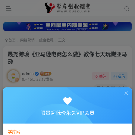
首页
网络营销
综合教程
正文
晟尧跨境《亚马逊电商怎么做》教你七天玩赚亚马
逊
admin
关注
私信
8月15日 22:17发布
0
23
0
付费资源
晟尧跨境《亚马逊电商怎么做》教你七天玩赚亚马逊
限量超低价永久VIP会员
此内容为付费资源，请付费后查看
10
88
￥
￥
学库网