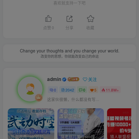
喜欢就支持一下吧
点赞
0
分享
收藏
Change your thoughts and you change your world.
改变你的思想，你就能改变自己的命运
admin
关注
0
2042
0
5
11.8W+
这家伙很懒，什么都没有写...
外面收费1980的抖音武动时空直播项目，无需真人出镜，实时互动直播【软件+详细教程】
薛老丝儿美业seo搜索流量落地课，一周暴涨20w粉丝，全干货讲解