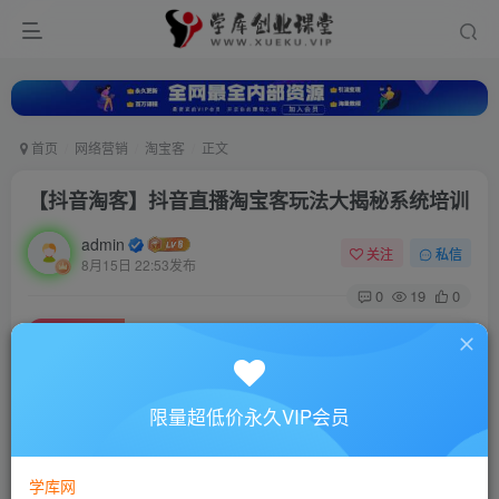
首页
网络营销
淘宝客
正文
【抖音淘客】抖音直播淘宝客玩法大揭秘系统培训
admin
关注
私信
8月15日 22:53发布
0
19
0
付费资源
【抖音淘客】抖音直播淘宝客玩法大揭秘系统培训
此内容为付费资源，请付费后查看
10
限量超低价永久VIP会员
88
￥
￥
免费
超级会员
学库网