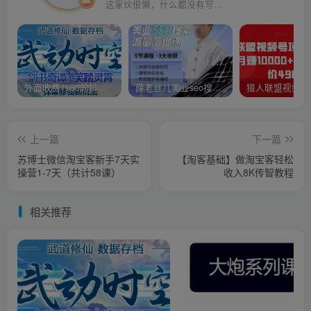
这家伙很懒，什么都没有写...
外面收费1980的抖音武动时空直播项目，无需真人出镜，实时互动直播【软件+详细教程】
薛老丝儿美业seo搜索流量落地课，一周暴涨20w粉丝，全干货讲解
上一篇
下一篇
苏博士微信淘宝客新手7天实
【淘客基础】做淘宝客轻松
操营1-7天（共计58课）
收入8K传智教程
相关推荐