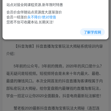
站点对接全网课程资源,新年限时特惠
立即购买
会员价会伴随站点资源庞大逐渐涨价
您当前未登录！建议登陆后购买，可保存购买订单
会员一经涨价
永不降价/绝对增值
您若不信可收藏本站,长期关注!
了解学库网
淘宝客培训课程视频教程讲座简介：
【抖音淘客】抖音直播淘宝客玩法大揭秘系统培训内容
介绍：
5年前的公众号，3年前的微商，2020年的风口是什么？
毫无疑问是短视频。短视频将会是未来十年内最大、最稳、
最盛的赚钱风口。本次全网首发的抖音直播淘客课程属于内
部私密玩法大揭秘，给你复盘圈内最赚钱的直播淘客玩法，
学会一招足以让你2020全面翻身。抖音电商最新玩法解密！
蟹老板2020最新抖音直播淘宝客玩法大揭秘（连怼连