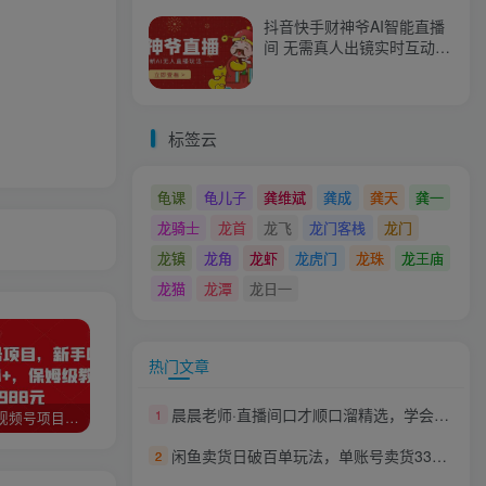
抖音快手财神爷AI智能直播
间 无需真人出镜实时互动
不封号礼物打赏赚到手软
标签云
龟课
龟儿子
龚维斌
龚成
龚天
龚一
龙骑士
龙首
龙飞
龙门客栈
龙门
龙镇
龙角
龙虾
龙虎门
龙珠
龙王庙
龙猫
龙潭
龙日一
热门文章
晨晨老师·直播间口才顺口溜精选，学会用轻松愉快的顺口溜，带动直播间的氛围
1
猎人联盟视频号项目，新手0基础轻松月赚10000+，保姆级教程原价4988元
如何利用快手风景号，通过光合计划，实现单号月入1000+（附详细教程及制作软件）
全自动阅读挂机项目，号称单窗10r，全套脚本+教程，小白上手简单
闲鱼卖货日破百单玩法，单账号卖货336万，超简单的0门槛变现项目，简单粗暴来钱快
2