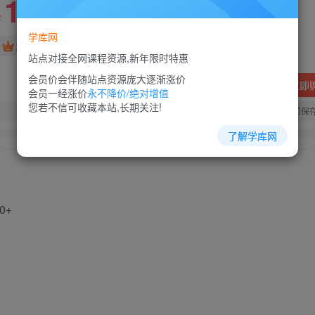
10
88
￥
￥
学库网
免费
超级会员
站点对接全网课程资源,新年限时特惠
会员价会伴随站点资源庞大逐渐涨价
立即
会员一经涨价
永不降价/绝对增值
您若不信可收藏本站,长期关注!
您当前未登录！建议登陆后购买，可保
了解学库网
0+