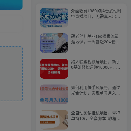
外面收费1980的抖音武动时
空直播项目，无需真人出
镜，实时互动直播【软件
+详细教程】
薛老丝儿美业seo搜索流量
落地课，一周暴涨20w粉
丝，全干货讲解
猎人联盟视频号项目，新手
0基础轻松月赚10000+，保
姆级教程原价4988元
如何利用快手风景号，通过
光合计划，实现单号月入
1000+（附详细教程及制作
软件）
全自动阅读挂机项目，号称
单窗10r，全套脚本+教程，
小白上手简单