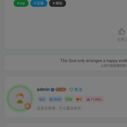
# mp
# 实操
# 媒体
点赞
0
The God only arranges a happy ending. I
上天只会安排的快
admin
关注
0
2042
0
5
11.8W+
这家伙很懒，什么都没有写...