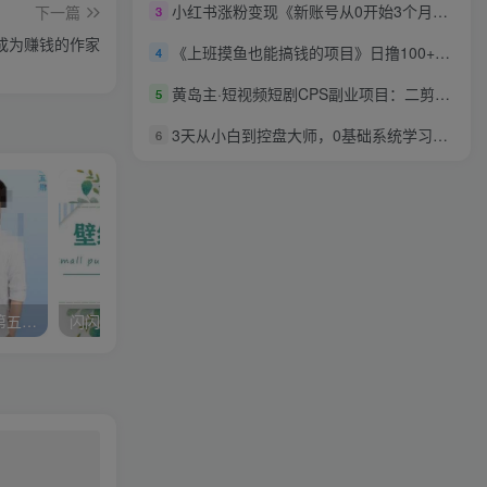
小红书涨粉变现《新账号从0开始3个月小红书涨粉5W+》实现单篇爆粉
下一篇
3
成为赚钱的作家
《上班摸鱼也能搞钱的项目》日撸100+小学生都能做
4
黄岛主·短视频短剧CPS副业项目：二剪视频在抖音和快手上发布，挂车变现
5
3天从小白到控盘大师，0基础系统学习抖音直播卖货 实现日出千单的实操方法
6
李尚龙·故事写作训练营（第五期），帮助你完成（精读、精写、练习、点评、复盘）的完整闭环
闪闪壁纸号运营教程，抓住图文风口，快速吸粉变现