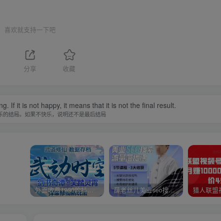
喜欢就支持一下吧
分享
收藏
f it is not happy, it means that it is not the final result.
乐的结局。如果不快乐，说明还不是最后结局
外面收费1980的抖音武动时空直播项目，无需真人出镜，实时互动直播【软件+详细教程】
薛老丝儿美业seo搜索流量落地课，一周暴涨20w粉丝，全干货讲解